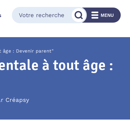
s
MENU
 âge : Devenir parent"
ntale à tout âge :
ar Créapsy