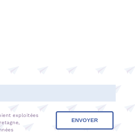
oient exploitées
ENVOYER
retagne,
nnées