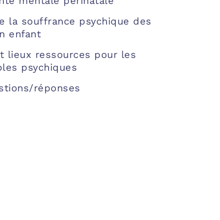
anté mentale périnatale
de la souffrance psychique des
n enfant
et lieux ressources pour les
bles psychiques
stions/réponses